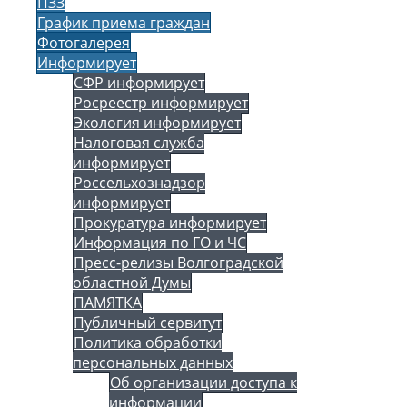
ПЗЗ
График приема граждан
Фотогалерея
Информирует
СФР информирует
Росреестр информирует
Экология информирует
Налоговая служба
информирует
Россельхознадзор
информирует
Прокуратура информирует
Информация по ГО и ЧС
Пресс-релизы Волгоградской
областной Думы
ПАМЯТКА
Публичный сервитут
Политика обработки
персональных данных
Об организации доступа к
информации