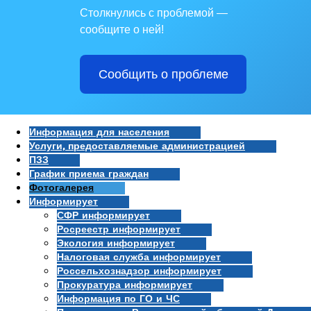
Столкнулись с проблемой —
сообщите о ней!
Сообщить о проблеме
Информация для населения
Услуги, предоставляемые администрацией
ПЗЗ
График приема граждан
Фотогалерея
Информирует
СФР информирует
Росреестр информирует
Экология информирует
Налоговая служба информирует
Россельхознадзор информирует
Прокуратура информирует
Информация по ГО и ЧС