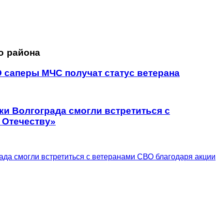
о района
 саперы МЧС получат статус ветерана
ки Волгограда смогли встретиться с
 Отечеству»