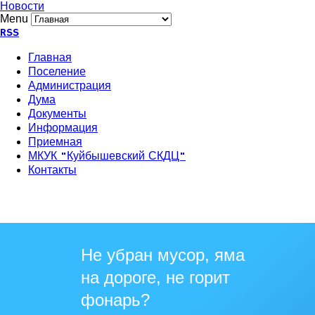
Новости
Menu
RSS
Главная
Поселение
Администрация
Дума
Документы
Информация
Приемная
МКУК "Куйбышевский СКДЦ"
Контакты
Не убран мусор, яма
на дороге, не горит
фонарь?