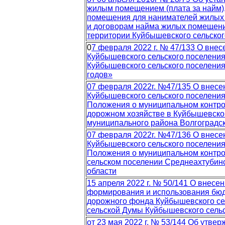
жилым помещением (плата за найм),
помещения для нанимателей жилых
и договорам найма жилых помещен
территории Куйбышевского сельског
0
7 февраля 2022 г. № 47/133 О вне
Куйбышевского сельского поселения
Куйбышевского сельского поселения
годов»
07 февраля 2022г. №47/135 О внесе
Куйбышевского сельского поселения
Положения о муниципальном контро
дорожном хозяйстве в Куйбышевско
муниципального района Волгоградск
07 февраля 2022г. №47/136 О внесе
Куйбышевского сельского поселения
Положения о муниципальном контро
сельском поселении Среднеахтубин
области
15 апреля 2022 г. № 50/141 О внес
формирования и использования бюд
дорожного фонда Куйбышевского се
сельской Думы Куйбышевского сельск
от 23 мая 2022 г. № 53/144 Об утве