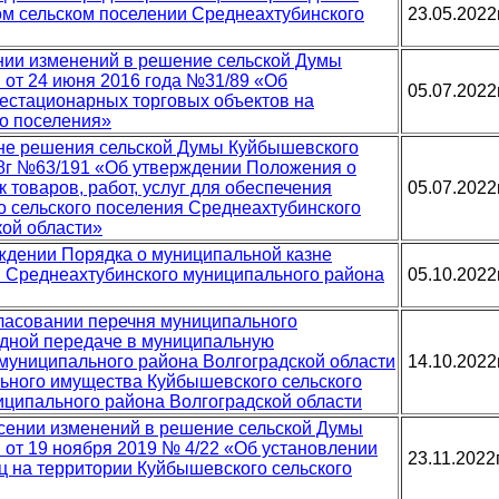
м сельском поселении Среднеахтубинского
23.05.2022
ении изменений в решение сельской Думы
 от 24 июня 2016 года №31/89 «Об
05.07.2022
естационарных торговых объектов на
о поселения»
ене решения сельской Думы Куйбышевского
18г №63/191 «Об утверждении Положения о
 товаров, работ, услуг для обеспечения
05.07.2022
 сельского поселения Среднеахтубинского
кой области»
рждении Порядка о муниципальной казне
я Среднеахтубинского муниципального района
05.10.2022
огласовании перечня муниципального
дной передаче в муниципальную
муниципального района Волгоградской области
14.10.2022
ьного имущества Куйбышевского сельского
ципального района Волгоградской области
несении изменений в решение сельской Думы
 от 19 ноября 2019 № 4/22 «Об установлении
23.11.2022
ц на территории Куйбышевского сельского