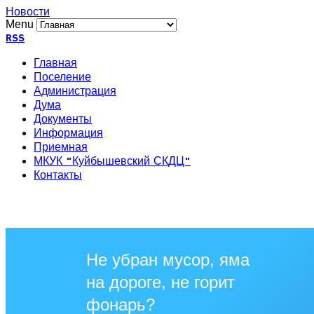
Новости
Menu
RSS
Главная
Поселение
Администрация
Дума
Документы
Информация
Приемная
МКУК "Куйбышевский СКДЦ"
Контакты
Не убран мусор, яма
на дороге, не горит
фонарь?