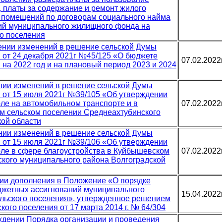
 платы за содержание и ремонт жилого
 помещений по договорам социального найма
ий муниципального жилищного фонда на
о поселения
сении изменений в решение сельской Думы
 от 24 декабря 2021г №45/125 «О бюджете
07.02.2022
 на 2022 год и на плановый период 2023 и 2024
нии изменений в решение сельской Думы
 от 15 июля 2021г №39/105 «Об утверждении
ле на автомобильном транспорте и в
07.02.2022
м сельском поселении Среднеахтубинского
ой области
нии изменений в решение сельской Думы
 от 15 июля 2021г №39/106 «Об утверждении
ле в сфере благоустройства в Куйбышевском
07.02.2022
ского муниципального района Волгоградской
ении дополнения в Положение «О порядке
жетных ассигнований муниципального
15.04.2022
льского поселения», утвержденное решением
ого поселения от 17 марта 2014 г. № 64/304
рждении Порядка организации и проведения