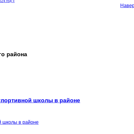
24 год »
Наве
го района
 спортивной школы в районе