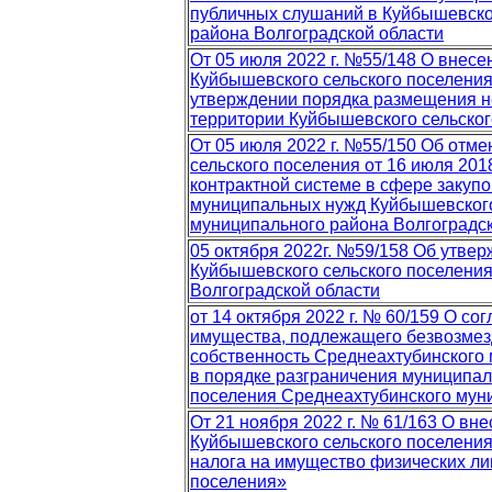
публичных слушаний в Куйбышевско
района Волгоградской области
От 05 июля 2022 г. №55/148 О внес
Куйбышевского сельского поселения
утверждении порядка размещения н
территории Куйбышевского сельског
От 05 июля 2022 г. №55/150 Об отм
сельского поселения от 16 июля 20
контрактной системе в сфере закупок
муниципальных нужд Куйбышевского
муниципального района Волгоградс
05 октября 2022г. №59/158 Об утве
Куйбышевского сельского поселени
Волгоградской области
от 14 октября 2022 г. № 60/159 О с
имущества, подлежащего безвозмез
собственность Среднеахтубинского 
в порядке разграничения муниципал
поселения Среднеахтубинского муни
От 21 ноября 2022 г. № 61/163 О в
Куйбышевского сельского поселения
налога на имущество физических ли
поселения»