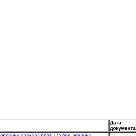
Дата
документа
ановлении размера платы за пользование