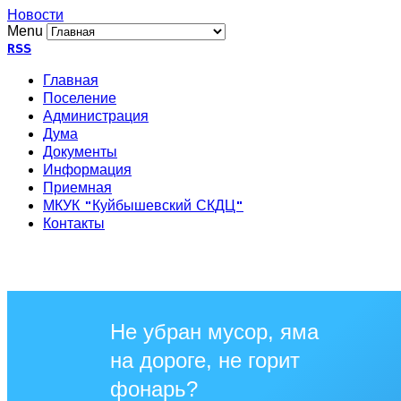
Новости
Menu
RSS
Главная
Поселение
Администрация
Дума
Документы
Информация
Приемная
МКУК "Куйбышевский СКДЦ"
Контакты
Не убран мусор, яма
на дороге, не горит
фонарь?